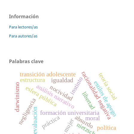
Información
Para lectores/as
Para autores/as
Palabras clave
racionalidad negativa
transición adolescente
teoría social
instinto
estructura
igualdad
estilos de apego
darwinismo
análisis narrativo
nocividad
esfera pública
libertad
negligencia
evaluación
formación universitaria
práctica
absurdo
moral
mujer
nietzsche
política