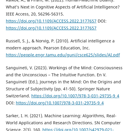
What’s Next in Cognitive Aspects of Artificial Intelligence?
IEEE Access, 20, 56296-56315.
https://doi.org/10.1109/ACCESS.2022.3177657
DOI:
https://doi.org/10.1109/ACCESS.2022.3177657
Russell, S. J., & Norvig, P. (2010). Artificial intelligence a
modern approach. Pearson Education, Inc.
https://people.engr.tamu.edu/guni/csce625/slides/AI.pdf
Sanguineti, V. (2023). Workings of the Mind: Consciousness
and the Unconscious – The Intuitive Function. En V.
Sanguineti (Ed.), Journeys in the Mind: On the Origins and
Structure of Subjectivity (pp. 41-50). Springer Nature
Switzerland.
https://doi.org/10.1007/978-3-031-29735-9_4
DOI:
https://doi.org/10.1007/978-3-031-29735-9_4
Sarker, I. H. (2021). Machine Learning: Algorithms, Real-
World Applications and Research Directions. SN Computer
Science, 2(3), 160.
https://doi.org/10.1007/s42979-021-