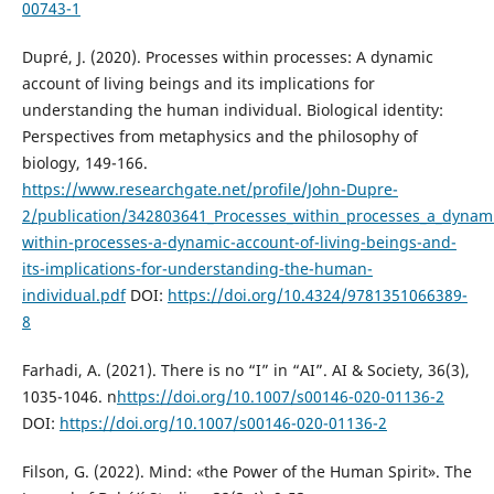
00743-1
Dupré, J. (2020). Processes within processes: A dynamic
account of living beings and its implications for
understanding the human individual. Biological identity:
Perspectives from metaphysics and the philosophy of
biology, 149-166.
https://www.researchgate.net/profile/John-Dupre-
2/publication/342803641_Processes_within_processes_a_dynami
within-processes-a-dynamic-account-of-living-beings-and-
its-implications-for-understanding-the-human-
individual.pdf
DOI:
https://doi.org/10.4324/9781351066389-
8
Farhadi, A. (2021). There is no “I” in “AI”. AI & Society, 36(3),
1035-1046. n
https://doi.org/10.1007/s00146-020-01136-2
DOI:
https://doi.org/10.1007/s00146-020-01136-2
Filson, G. (2022). Mind: «the Power of the Human Spirit». The