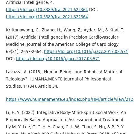
Artificial Intelligence, 4.
https://doi.org/10.3389/frai.2021.622364
DOI:
https://doi.org/10.3389/frai.2021.622364
Krittanawong, C., Zhang, H., Wang, Z., Aydar, M., & Kitai, T.
(2017). Artificial Intelligence in Precision Cardiovascular
Medicine. Journal of the American College of Cardiology,
69(21), 2657-2664.
https://doi.org/10.1016/j.jacc.2017.03.571
DOI:
https://doi.org/10.1016/j.jacc.2017.03.571
Lavazza, A. (2018). Human Beings and Robots: A Matter of
Teleology? HUMANA.MENTE Journal of Philosophical
Studies, 11(34), Article 34.
https://www.humanamente.eu/index.php/HM/article/view/212
Li, H. Y. (2022). Integrative Body-Mind-Spirit Social Work: An
Empirically Based Approach to Assessment and Treatment:
by M. Y. Lee, C. C. H. Y. Chan, C. L. W. Chan, S. Ng, & P. P. Y.
Leung, New York, NY: Oxford University Press, 2018, 452 pp.,