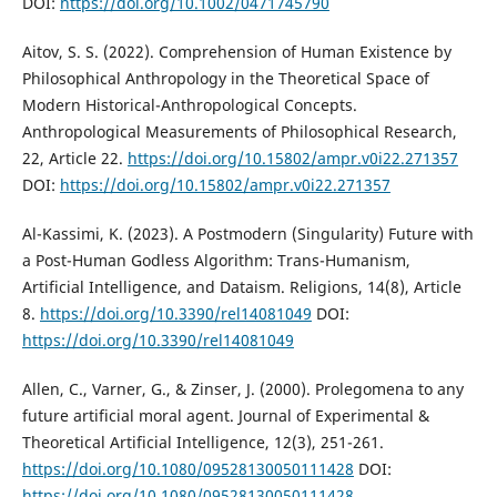
DOI:
https://doi.org/10.1002/0471745790
Aitov, S. S. (2022). Comprehension of Human Existence by
Philosophical Anthropology in the Theoretical Space of
Modern Historical-Anthropological Concepts.
Anthropological Measurements of Philosophical Research,
22, Article 22.
https://doi.org/10.15802/ampr.v0i22.271357
DOI:
https://doi.org/10.15802/ampr.v0i22.271357
Al-Kassimi, K. (2023). A Postmodern (Singularity) Future with
a Post-Human Godless Algorithm: Trans-Humanism,
Artificial Intelligence, and Dataism. Religions, 14(8), Article
8.
https://doi.org/10.3390/rel14081049
DOI:
https://doi.org/10.3390/rel14081049
Allen, C., Varner, G., & Zinser, J. (2000). Prolegomena to any
future artificial moral agent. Journal of Experimental &
Theoretical Artificial Intelligence, 12(3), 251-261.
https://doi.org/10.1080/09528130050111428
DOI:
https://doi.org/10.1080/09528130050111428