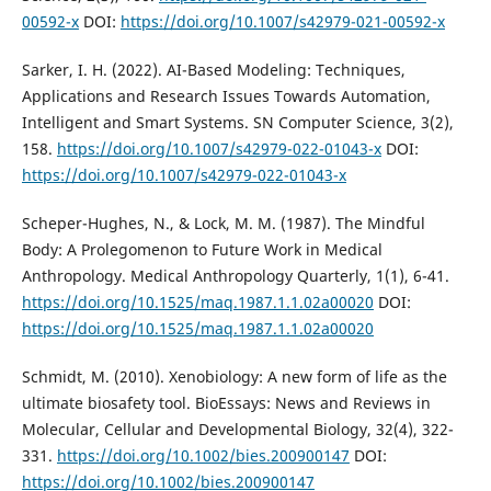
00592-x
DOI:
https://doi.org/10.1007/s42979-021-00592-x
Sarker, I. H. (2022). AI-Based Modeling: Techniques,
Applications and Research Issues Towards Automation,
Intelligent and Smart Systems. SN Computer Science, 3(2),
158.
https://doi.org/10.1007/s42979-022-01043-x
DOI:
https://doi.org/10.1007/s42979-022-01043-x
Scheper-Hughes, N., & Lock, M. M. (1987). The Mindful
Body: A Prolegomenon to Future Work in Medical
Anthropology. Medical Anthropology Quarterly, 1(1), 6-41.
https://doi.org/10.1525/maq.1987.1.1.02a00020
DOI:
https://doi.org/10.1525/maq.1987.1.1.02a00020
Schmidt, M. (2010). Xenobiology: A new form of life as the
ultimate biosafety tool. BioEssays: News and Reviews in
Molecular, Cellular and Developmental Biology, 32(4), 322-
331.
https://doi.org/10.1002/bies.200900147
DOI:
https://doi.org/10.1002/bies.200900147