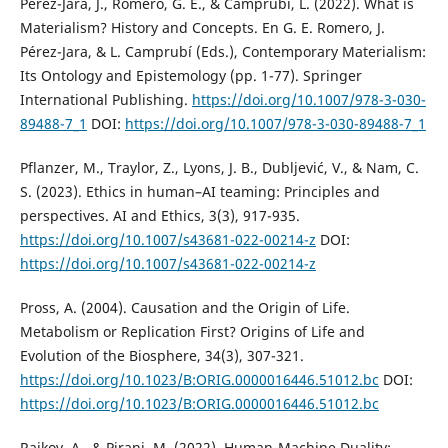
Pérez-Jara, J., Romero, G. E., & Camprubí, L. (2022). What is
Materialism? History and Concepts. En G. E. Romero, J.
Pérez-Jara, & L. Camprubí (Eds.), Contemporary Materialism:
Its Ontology and Epistemology (pp. 1-77). Springer
International Publishing.
https://doi.org/10.1007/978-3-030-
89488-7_1
DOI:
https://doi.org/10.1007/978-3-030-89488-7_1
Pflanzer, M., Traylor, Z., Lyons, J. B., Dubljević, V., & Nam, C.
S. (2023). Ethics in human–AI teaming: Principles and
perspectives. AI and Ethics, 3(3), 917-935.
https://doi.org/10.1007/s43681-022-00214-z
DOI:
https://doi.org/10.1007/s43681-022-00214-z
Pross, A. (2004). Causation and the Origin of Life.
Metabolism or Replication First? Origins of Life and
Evolution of the Biosphere, 34(3), 307-321.
https://doi.org/10.1023/B:ORIG.0000016446.51012.bc
DOI:
https://doi.org/10.1023/B:ORIG.0000016446.51012.bc
Raikov, A., & Pirani, M. (2022). Human-Machine Duality: