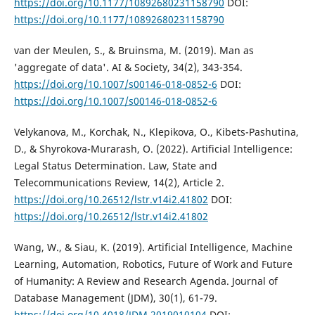
https://doi.org/10.1177/10892680231158790
DOI:
https://doi.org/10.1177/10892680231158790
van der Meulen, S., & Bruinsma, M. (2019). Man as
'aggregate of data'. AI & Society, 34(2), 343-354.
https://doi.org/10.1007/s00146-018-0852-6
DOI:
https://doi.org/10.1007/s00146-018-0852-6
Velykanova, M., Korchak, N., Klepikova, O., Kibets-Pashutina,
D., & Shyrokova-Murarash, O. (2022). Artificial Intelligence:
Legal Status Determination. Law, State and
Telecommunications Review, 14(2), Article 2.
https://doi.org/10.26512/lstr.v14i2.41802
DOI:
https://doi.org/10.26512/lstr.v14i2.41802
Wang, W., & Siau, K. (2019). Artificial Intelligence, Machine
Learning, Automation, Robotics, Future of Work and Future
of Humanity: A Review and Research Agenda. Journal of
Database Management (JDM), 30(1), 61-79.
https://doi.org/10.4018/JDM.2019010104
DOI: