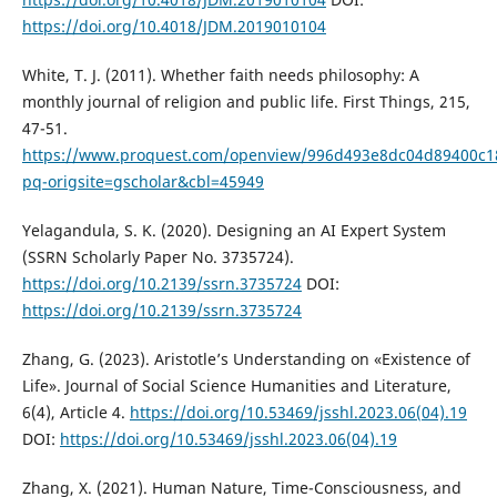
https://doi.org/10.4018/JDM.2019010104
White, T. J. (2011). Whether faith needs philosophy: A
monthly journal of religion and public life. First Things, 215,
47-51.
https://www.proquest.com/openview/996d493e8dc04d89400c1
pq-origsite=gscholar&cbl=45949
Yelagandula, S. K. (2020). Designing an AI Expert System
(SSRN Scholarly Paper No. 3735724).
https://doi.org/10.2139/ssrn.3735724
DOI:
https://doi.org/10.2139/ssrn.3735724
Zhang, G. (2023). Aristotle’s Understanding on «Existence of
Life». Journal of Social Science Humanities and Literature,
6(4), Article 4.
https://doi.org/10.53469/jsshl.2023.06(04).19
DOI:
https://doi.org/10.53469/jsshl.2023.06(04).19
Zhang, X. (2021). Human Nature, Time-Consciousness, and