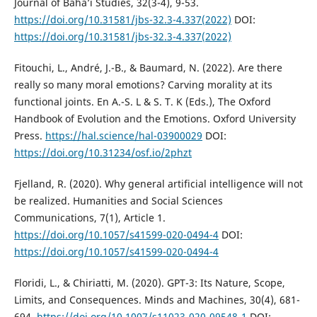
Journal of Bahá’í Studies, 32(3-4), 9-53.
https://doi.org/10.31581/jbs-32.3-4.337(2022)
DOI:
https://doi.org/10.31581/jbs-32.3-4.337(2022)
Fitouchi, L., André, J.-B., & Baumard, N. (2022). Are there
really so many moral emotions? Carving morality at its
functional joints. En A.-S. L & S. T. K (Eds.), The Oxford
Handbook of Evolution and the Emotions. Oxford University
Press.
https://hal.science/hal-03900029
DOI:
https://doi.org/10.31234/osf.io/2phzt
Fjelland, R. (2020). Why general artificial intelligence will not
be realized. Humanities and Social Sciences
Communications, 7(1), Article 1.
https://doi.org/10.1057/s41599-020-0494-4
DOI:
https://doi.org/10.1057/s41599-020-0494-4
Floridi, L., & Chiriatti, M. (2020). GPT-3: Its Nature, Scope,
Limits, and Consequences. Minds and Machines, 30(4), 681-
694.
https://doi.org/10.1007/s11023-020-09548-1
DOI: