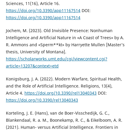
Sciences, 11(16), Article 16.
https://doi.org/10.3390/app11167514
DOI:
https://doi.org/10.3390/app11167514
Jochem, M. (2023). Old Invisible Presence: Nonhuman
Intelligence and Artificial Nature in «A Coast of Trees» by A.
R. Ammons and «Sperm**kt» by Harryette Mullen [Master’s
thesis, University of Montana].
https://scholarworks.umt.edu/cgi/viewcontent.cgi?
article=13207&context=etd
Konigsburg, J. A. (2022). Modern Warfare, Spiritual Health,
and the Role of Artificial Intelligence. Religions, 13(4),
Article 4.
https://doi.org/10.3390/rel13040343
DOI:
https://doi.org/10.3390/rel13040343
Korteling, J. E. (Hans), van de Boer-Visschedijk, G. C.,
Blankendaal, R. a. M., Boonekamp, R. C., & Eikelboom, A. R.
(2021). Human- versus Artificial Intelligence. Frontiers in